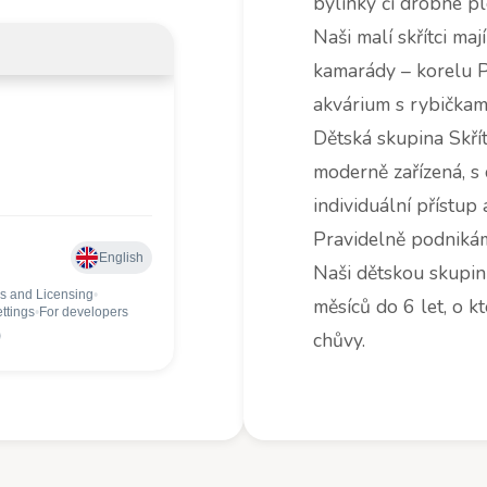
bylinky či drobné pl
Naši malí skřítci maj
kamarády – korelu P
akvárium s rybičkami
Dětská skupina Skří
moderně zařízená, s
individuální přístup 
Pravidelně podnikám
Naši dětskou skupin
měsíců do 6 let, o k
chůvy.