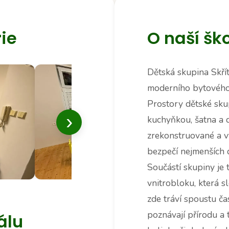
ie
O naší šk
Dětská skupina Skřít
moderního bytového
Prostory dětské skup
›
kuchyňkou, šatna a 
zrekonstruované a 
bezpečí nejmenších d
Součástí skupiny je
vnitrobloku, která s
zde tráví spoustu ča
poznávají přírodu a t
álu