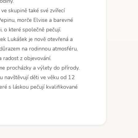
odiny.
í ve skupině také své zvířecí
epinu, morče Elvise a barevné
, o které společně pečují.
tek Lukášek je nově otevřená a
 důrazem na rodinnou atmosféru,
a radost z objevování.
e procházky a výlety do přírody.
u navštěvují děti ve věku od 12
teré s láskou pečují kvalifikované