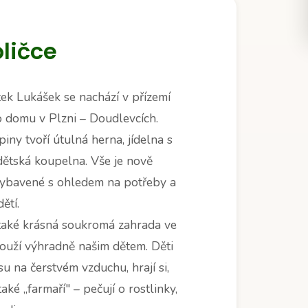
oličce
ek Lukášek se nachází v přízemí
 domu v Plzni – Doudlevcích.
iny tvoří útulná herna, jídelna s
dětská koupelna. Vše je nově
vybavené s ohledem na potřeby a
ětí.
 také krásná soukromá zahrada ve
louží výhradně našim dětem. Děti
su na čerstvém vzduchu, hrají si,
aké „farmaří" – pečují o rostlinky,