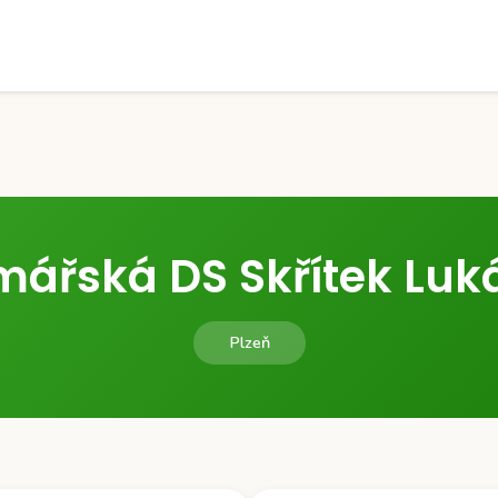
mářská DS Skřítek Luk
Plzeň